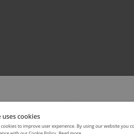
 select your region/language
e uses cookies
 cookies to improve user experience. By using our website you co
ance with our Cookie Policy.
Read more