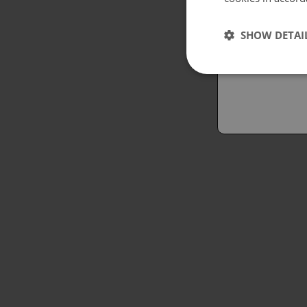
Españo
SHOW DETAI
Austral