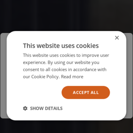
×
This website uses cookies
Please select your region/language
This website uses cookies to improve user
experience. By using our website you
British
consent to all cookies in accordance with
USA
our Cookie Policy.
Read more
Español
ACCEPT ALL
Australia
SHOW DETAILS