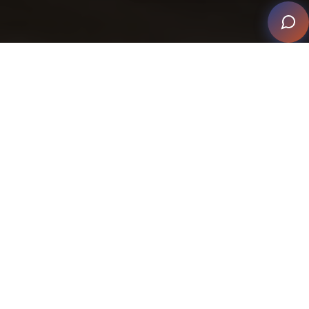
CEDIA elige nueva junta directiva
para el periodo 2024-2026
CEDIA
, la Asociación para Profesionales del Hogar
Inteligente™, se enorgullece en presentar a tres
miembros integradores dinámicos que se unirán a la
Junta Directiva de CEDIA para el período 2024-2026.
Mike Chorney y Edward Gilmore se unirán a la Junta, y
Amanda Wildman regresará para un mandato adicional.
La lista fue aprobada por una abrumadora mayoría
(95%) de los miembros de CEDIA, con un aumento del
30% en la votación respecto al año anterior.