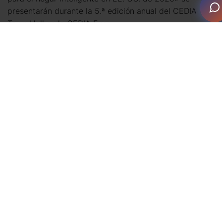
presentarán durante la 5.ª edición anual del CEDIA
Town Hall en la CEDIA Expo.
Esta nueva capacidad representa una evolución
significativa para CEDIA, ya que permite a la
asociación generar su propia inteligencia de mercado y
ofrecer información más profunda y coherente a sus
miembros y al sector en general. Los asistentes al
Town Hall podrán conocer de primera mano este
trabajo, incluyendo datos sobre preferencias de marca,
tendencias de ingresos, tamaño global del mercado,
crecimiento previsto del sector e interés en la
adopción de la IA. Los resultados son igualmente
valiosos para integradores y fabricantes, ya que
ofrecen información útil que puede influir directamente
en la fijación de precios, la oferta de servicios y la
estrategia empresarial a largo plazo.