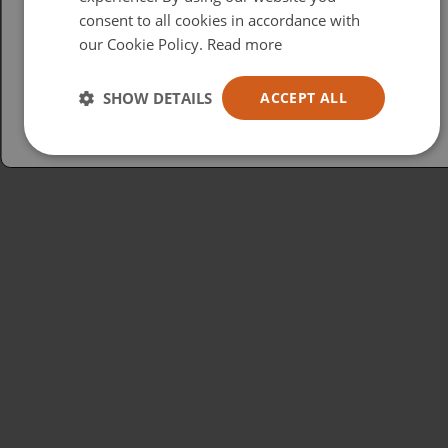
consent to all cookies in accordance with
USA
our Cookie Policy.
Read more
Español
Australia
SHOW DETAILS
ACCEPT ALL