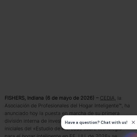
FISHERS, Indiana (6 de mayo de 2026) –
CEDIA
, la
Asociación de Profesionales del Hogar Inteligente™, ha
anunciado hoy la puesta en marcha de su primera
división interna de investigación, cuyos resultados
iniciales del «Estudio de mercado sobre tecnología
para el hogar inteligente en EE. UU. de 2026» se