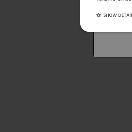
Españo
SHOW DETAI
Austral