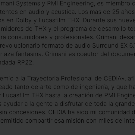
mani Systems y PMI Engineering, es miembro de 
atentes en audio y acústica. Los más de 25 años
os en Dolby y Lucasfilm THX. Durante sus nuev
umidores de THX y el programa de desarrollo t
ara consumidores y profesionales. Grimani desa
evolucionario formato de audio Surround EX 6.1,
enaza fantasma. Grimani es coautor del documen
endada RP22.
remio a la Trayectoria Profesional de CEDIA», af
ado tanto de arte como de ingeniería, y que h
 Lucasfilm THX hasta la creación de PMI Engine
 ayudar a la gente a disfrutar de toda la grandez
, sin concesiones. CEDIA ha sido mi comunidad d
ermitido compartir esa misión con miles de int