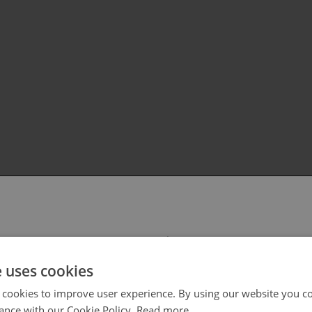
 select your region/language
e uses cookies
 cookies to improve user experience. By using our website you co
ance with our Cookie Policy.
Read more