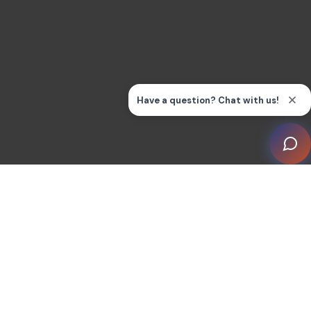
El programa responde directamente a una de las
preguntas más habituales de los integradores: ¿Qué
ventajas me ofrece?
Mientras CEDIA continúa con su labor más amplia en
materia de defensa del sector, desarrollo profesional,
certificación, normas y formación, el Programa