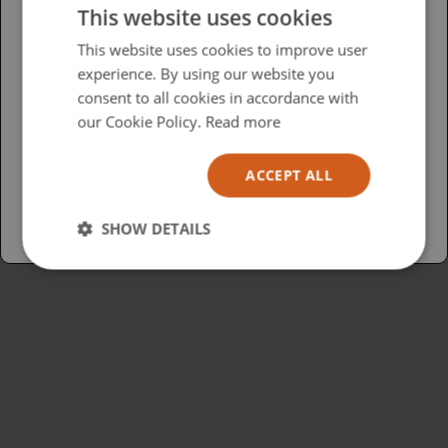
This website uses cookies
Please select your region/language
This website uses cookies to improve user
experience. By using our website you
British
consent to all cookies in accordance with
USA
our Cookie Policy.
Read more
Español
ACCEPT ALL
Australia
SHOW DETAILS