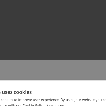
 select your region/language
e uses cookies
 cookies to improve user experience. By using our website you co
ance with our Cookie Policy.
Read more