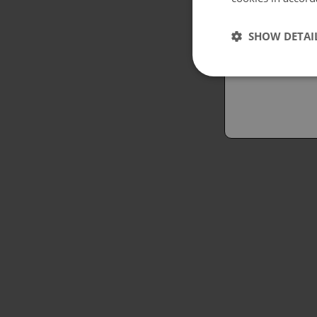
Españo
SHOW DETAI
Austral