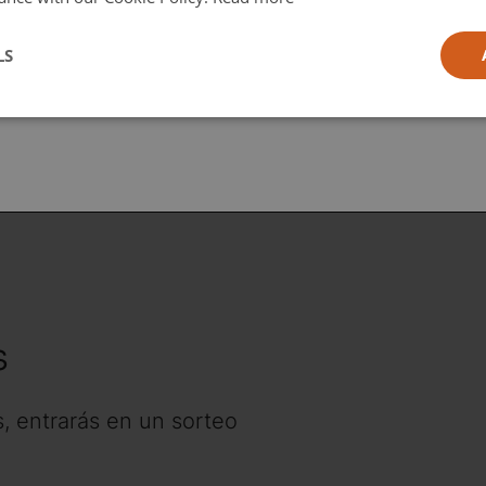
l
Participa hoy mismo
LS
ia
s
, entrarás en un sorteo