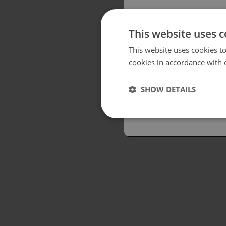
Please select you
This website uses 
British
This website uses cookies t
cookies in accordance with 
USA
Español
SHOW DETAILS
Australia