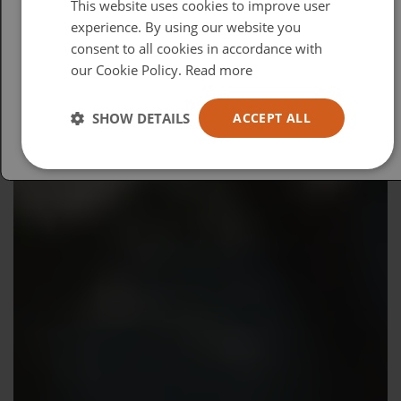
This website uses cookies to improve user
British
experience. By using our website you
consent to all cookies in accordance with
USA
our Cookie Policy.
Read more
Español
Australia
SHOW DETAILS
ACCEPT ALL