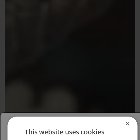
×
This website uses cookies
Please select your region/language