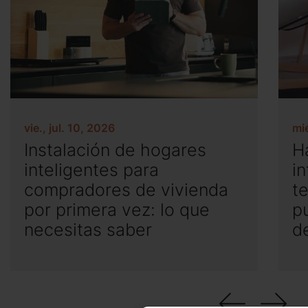
vie., jul. 10, 2026
mié
Instalación de hogares
H
inteligentes para
i
compradores de vivienda
t
por primera vez: lo que
p
necesitas saber
de