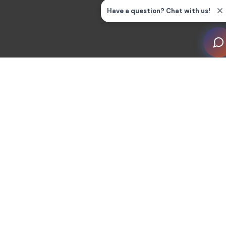
Centro de conocimientos sobre el hogar
inteligente por temas
Guías y preguntas frecuentes
Todo
Blog
Dispositivos y electrodomésticos inteligentes
Hogar inteligente por habitaciones