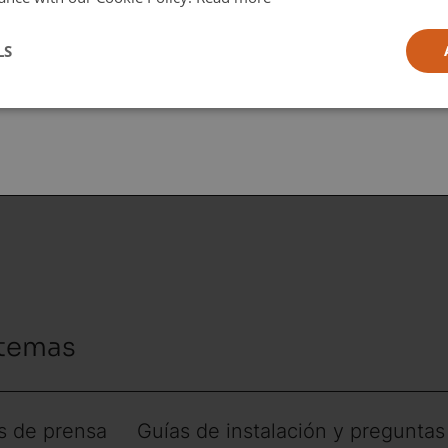
in
l
LS
ia
 temas
 de prensa
Guías de instalación y preguntas