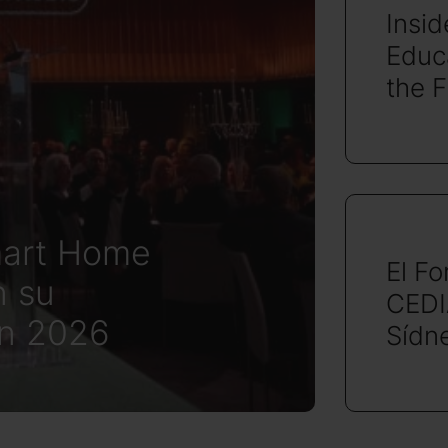
Insi
Educa
the 
mart Home
El Fo
n su
CEDI
en 2026
Sídn