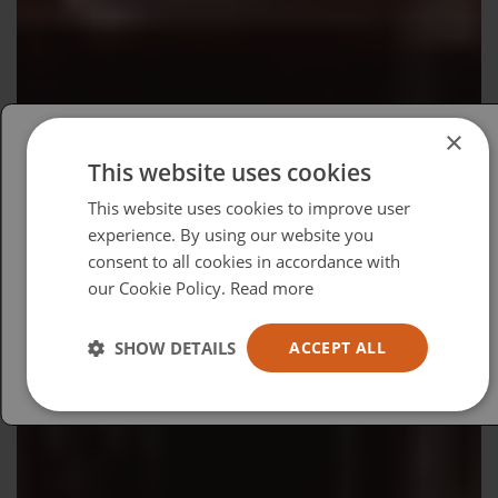
×
This website uses cookies
Please select your region/language
This website uses cookies to improve user
British
experience. By using our website you
consent to all cookies in accordance with
USA
our Cookie Policy.
Read more
Español
Australia
SHOW DETAILS
ACCEPT ALL