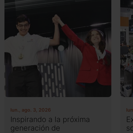
lun., ago. 3, 2026
lun
Inspirando a la próxima
E
generación de
s