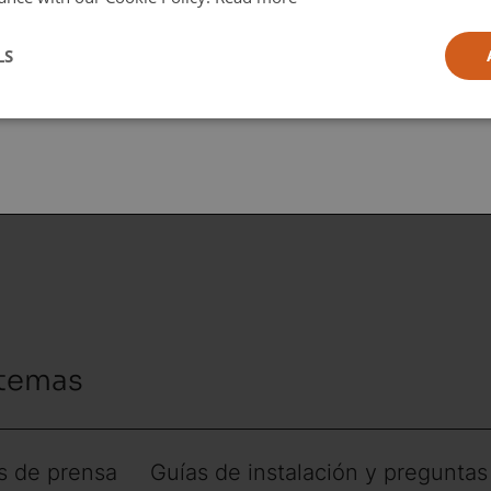
in
l
LS
ia
 temas
 de prensa
Guías de instalación y preguntas