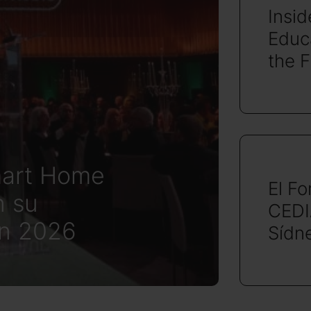
Insi
Educa
the 
mart Home
El Fo
n su
CEDI
en 2026
Sídn