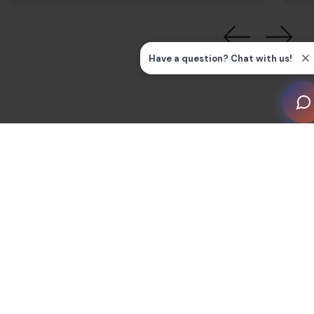
Noticias y conocimientos por temas
Todo
noticias
Comunicados de prensa
Guías de instalación y preguntas frecuentes
Apoyo empresarial
Afiliación y eventos
Blog
Premios