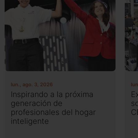
lun., ago. 3, 2026
lun
Inspirando a la próxima
E
generación de
s
profesionales del hogar
C
inteligente