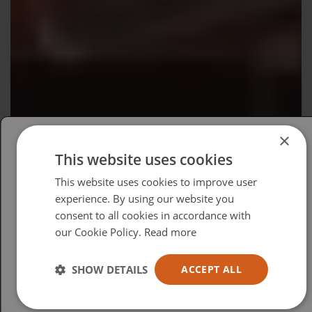
×
This website uses cookies
Please select your region/language
This website uses cookies to improve user
British
experience. By using our website you
consent to all cookies in accordance with
USA
our Cookie Policy.
Read more
Español
Australia
SHOW DETAILS
ACCEPT ALL