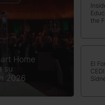
Insi
Educa
the 
mart Home
El Fo
n su
CEDI
en 2026
Sídn