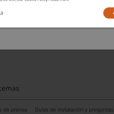
in
l
LS
ia
 temas
 de prensa
Guías de instalación y preguntas